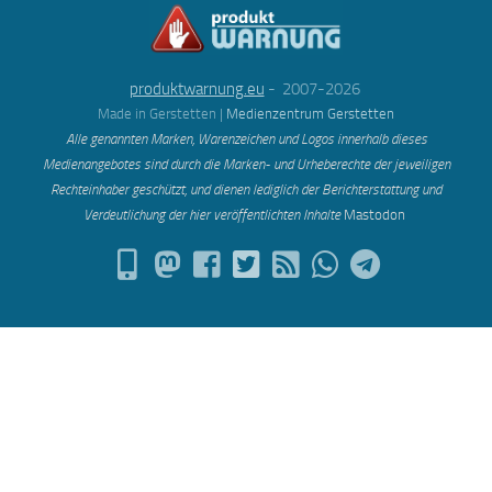
produktwarnung.eu
- 2007-2026
Made in Gerstetten |
Medienzentrum Gerstetten
Alle genannten Marken, Warenzeichen und Logos innerhalb dieses
Medienangebotes sind durch die Marken- und Urheberechte der jeweiligen
Rechteinhaber geschützt, und dienen lediglich der Berichterstattung und
Verdeutlichung der hier veröffentlichten Inh
alte
Mastodon