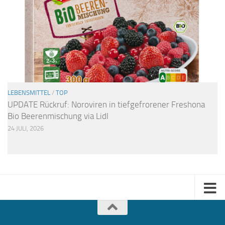
LEBENSMITTEL
/
TOP
UPDATE Rückruf: Noroviren in tiefgefrorener Freshona
Bio Beerenmischung via Lidl
24 JULI, 2026