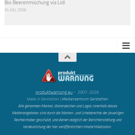
Bio Beerenmischung via Lidl
24 JULI, 2026
produktwarnung.eu
- 2007-2026
Made in Gerstetten |
Medienzentrum Gerstetten
Alle genannten Marken, Warenzeichen und Logos innerhalb dieses
Medienangebotes sind durch die Marken- und Urheberechte der jeweiligen
Rechteinhaber geschützt, und dienen lediglich der Berichterstattung und
Verdeutlichung der hier veröffentlichten Inh
alte
Mastodon