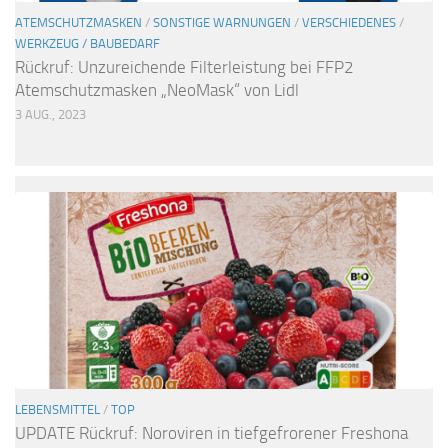
ATEMSCHUTZMASKEN
/
SONSTIGE WARNUNGEN
/
VERSCHIEDENES
/
WERKZEUG / BAUBEDARF
Rückruf: Unzureichende Filterleistung bei FFP2
Atemschutzmasken „NeoMask“ von Lidl
3 AUG., 2023
LEBENSMITTEL
/
TOP
UPDATE Rückruf: Noroviren in tiefgefrorener Freshona