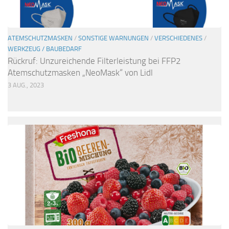
ATEMSCHUTZMASKEN
/
SONSTIGE WARNUNGEN
/
VERSCHIEDENES
/
WERKZEUG / BAUBEDARF
Rückruf: Unzureichende Filterleistung bei FFP2
Atemschutzmasken „NeoMask“ von Lidl
3 AUG., 2023