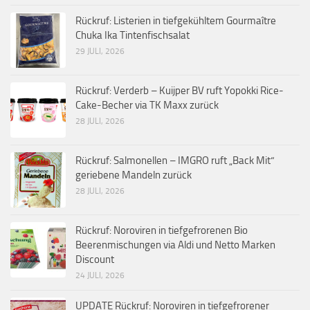
Rückruf: Listerien in tiefgekühltem Gourmaître
Chuka Ika Tintenfischsalat
29 JULI, 2026
Rückruf: Verderb – Kuijper BV ruft Yopokki Rice-
Cake-Becher via TK Maxx zurück
28 JULI, 2026
Rückruf: Salmonellen – IMGRO ruft „Back Mit“
geriebene Mandeln zurück
28 JULI, 2026
Rückruf: Noroviren in tiefgefrorenen Bio
Beerenmischungen via Aldi und Netto Marken
Discount
24 JULI, 2026
UPDATE Rückruf: Noroviren in tiefgefrorener