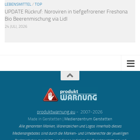
LEBENSMITTEL
/
TOP
UPDATE Rückruf: Noroviren in tiefgefrorener Freshona
Bio Beerenmischung via Lidl
24 JULI, 2026
produktwarnung.eu
- 2007-2026
Made in Gerstetten |
Medienzentrum Gerstetten
Alle genannten Marken, Warenzeichen und Logos innerhalb dieses
Medienangebotes sind durch die Marken- und Urheberechte der jeweiligen