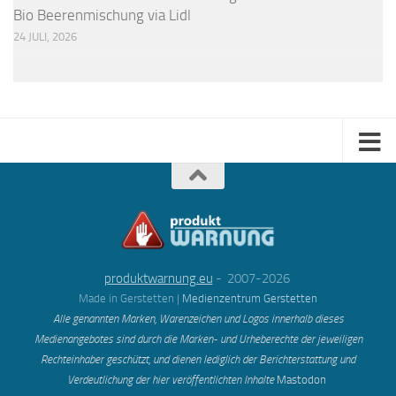
Bio Beerenmischung via Lidl
24 JULI, 2026
produktwarnung.eu
- 2007-2026
Made in Gerstetten |
Medienzentrum Gerstetten
Alle genannten Marken, Warenzeichen und Logos innerhalb dieses
Medienangebotes sind durch die Marken- und Urheberechte der jeweiligen
Rechteinhaber geschützt, und dienen lediglich der Berichterstattung und
Verdeutlichung der hier veröffentlichten Inh
alte
Mastodon