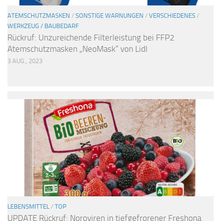
ATEMSCHUTZMASKEN
/
SONSTIGE WARNUNGEN
/
VERSCHIEDENES
/
WERKZEUG / BAUBEDARF
Rückruf: Unzureichende Filterleistung bei FFP2
Atemschutzmasken „NeoMask“ von Lidl
3 AUG., 2023
LEBENSMITTEL
/
TOP
UPDATE Rückruf: Noroviren in tiefgefrorener Freshona