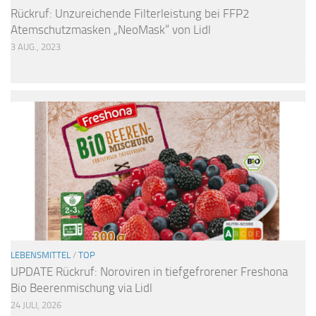
Rückruf: Unzureichende Filterleistung bei FFP2
Atemschutzmasken „NeoMask“ von Lidl
3 AUG., 2023
LEBENSMITTEL
/
TOP
UPDATE Rückruf: Noroviren in tiefgefrorener Freshona
Bio Beerenmischung via Lidl
24 JULI, 2026