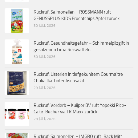
Rückruf: Salmonellen – ROSSMANN ruft
GENUSSPLUS KIDS Fruchtchips Apfel zurück
30 JULI, 2026
Rückruf: Gesundheitsgefahr – Schimmelpilzgift in
gesalzenen Lima Reiswaffeln
30 JULI, 2026
Rückruf: Listerien in tiefgekühltem Gourmaître
Chuka Ika Tintenfischsalat
29 JULI, 2026
Rückruf: Verderb – Kuijper BV ruft Yopokki Rice-
Cake-Becher via TK Maxx zurück
28 JULI, 2026
Rückruf: Salmonellen – IMGRO ruft „Back Mit“