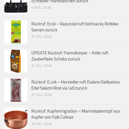
Echtleder-Handtaschen zurück
4 AUG., 2026
Rückruf: Ecoli – Rapunzel ruft bioSnacky Rotklee
Samen zurück
31 JULI, 2026
UPDATE Rückruf: Fremdkörper – Kölln ruft
Zauberfleks Schoko zurück
31 JULI, 2026
Rückruf: E.coli – Hersteller ruft Dulano Delikatess
Edel Salami Rind via Lidl zurück
31 JULI, 2026
Rückruf: Kupfermigration – Marmeladentopf aus
Kupfer von Falk Culinair
30 JULI, 2026