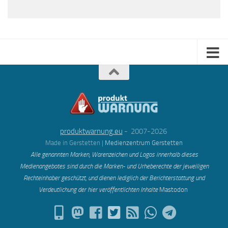
produktwarnung.eu
- 2007-2026
Made in Gerstetten |
Medienzentrum Gerstetten
Alle genannten Marken, Warenzeichen und Logos innerhalb dieses
Medienangebotes sind durch die Marken- und Urheberechte der jeweiligen
Rechteinhaber geschützt, und dienen lediglich der Berichterstattung und
Verdeutlichung der hier veröffentlichten Inh
alte
Mastodon