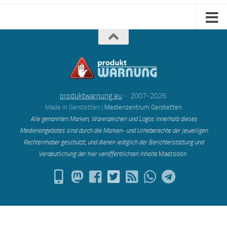
produktwarnung.eu
- 2007-2026
Made in Gerstetten |
Medienzentrum Gerstetten
Alle genannten Marken, Warenzeichen und Logos innerhalb dieses
Medienangebotes sind durch die Marken- und Urheberechte der jeweiligen
Rechteinhaber geschützt, und dienen lediglich der Berichterstattung und
Verdeutlichung der hier veröffentlichten Inh
alte
Mastodon