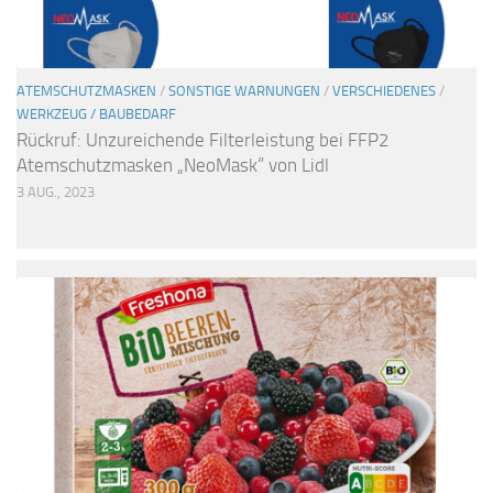
ATEMSCHUTZMASKEN
/
SONSTIGE WARNUNGEN
/
VERSCHIEDENES
/
WERKZEUG / BAUBEDARF
Rückruf: Unzureichende Filterleistung bei FFP2
Atemschutzmasken „NeoMask“ von Lidl
3 AUG., 2023