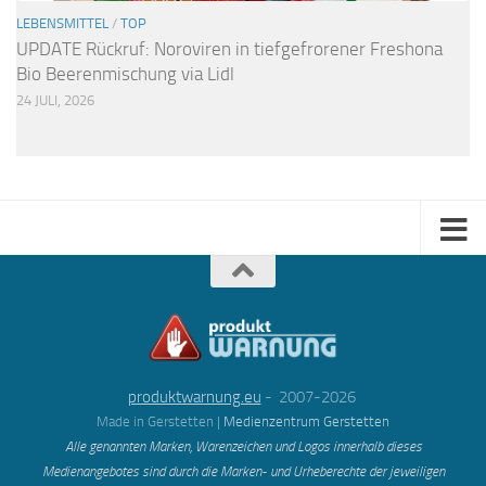
LEBENSMITTEL
/
TOP
UPDATE Rückruf: Noroviren in tiefgefrorener Freshona
Bio Beerenmischung via Lidl
24 JULI, 2026
produktwarnung.eu
- 2007-2026
Made in Gerstetten |
Medienzentrum Gerstetten
Alle genannten Marken, Warenzeichen und Logos innerhalb dieses
Medienangebotes sind durch die Marken- und Urheberechte der jeweiligen