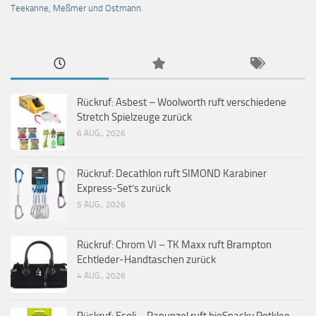
Teekanne, Meßmer und Ostmann.
Rückruf: Asbest – Woolworth ruft verschiedene
Stretch Spielzeuge zurück
6 AUG., 2026
Rückruf: Decathlon ruft SIMOND Karabiner
Express-Set’s zurück
5 AUG., 2026
Rückruf: Chrom VI – TK Maxx ruft Brampton
Echtleder-Handtaschen zurück
4 AUG., 2026
Rückruf: Ecoli – Rapunzel ruft bioSnacky Rotklee