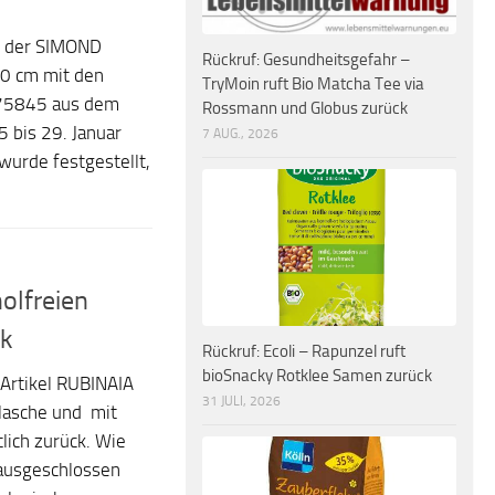
f der SIMOND
Rückruf: Gesundheitsgefahr –
0 cm mit den
TryMoin ruft Bio Matcha Tee via
75845 aus dem
Rossmann und Globus zurück
 bis 29. Januar
7 AUG., 2026
wurde festgestellt,
holfreien
ck
Rückruf: Ecoli – Rapunzel ruft
bioSnacky Rotklee Samen zurück
 Artikel RUBINAIA
31 JULI, 2026
lasche und mit
ich zurück. Wie
 ausgeschlossen