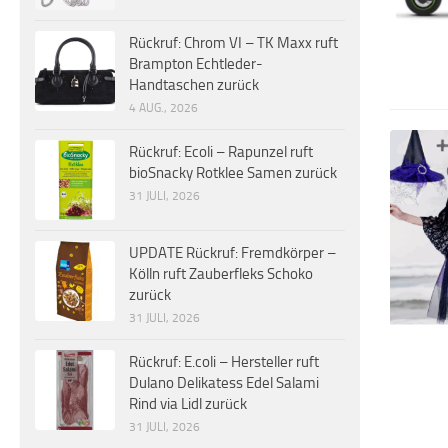
Rückruf: Chrom VI – TK Maxx ruft
Brampton Echtleder-
Handtaschen zurück
4 AUG., 2026
Rückruf: Ecoli – Rapunzel ruft
bioSnacky Rotklee Samen zurück
31 JULI, 2026
UPDATE Rückruf: Fremdkörper –
Kölln ruft Zauberfleks Schoko
zurück
31 JULI, 2026
Rückruf: E.coli – Hersteller ruft
Dulano Delikatess Edel Salami
Rind via Lidl zurück
31 JULI, 2026