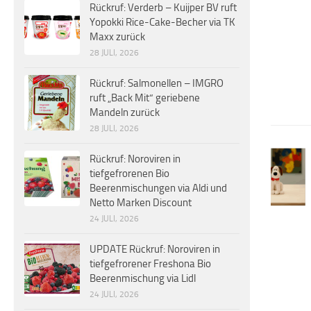
Rückruf: Verderb – Kuijper BV ruft
Yopokki Rice-Cake-Becher via TK
Maxx zurück
28 JULI, 2026
Rückruf: Salmonellen – IMGRO
ruft „Back Mit“ geriebene
Mandeln zurück
28 JULI, 2026
Rückruf: Noroviren in
tiefgefrorenen Bio
Beerenmischungen via Aldi und
Netto Marken Discount
24 JULI, 2026
UPDATE Rückruf: Noroviren in
tiefgefrorener Freshona Bio
Beerenmischung via Lidl
24 JULI, 2026