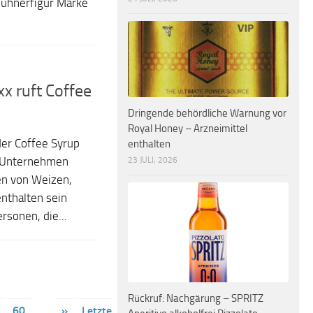
ühnerfigur Marke
x ruft Coffee
Dringende behördliche Warnung vor
Royal Honey – Arzneimittel
der Coffee Syrup
enthalten
23 JULI, 2026
as Unternehmen
ren von Weizen,
nthalten sein
rsonen, die...
Rückruf: Nachgärung – SPRITZ
60
...
»
Letzte