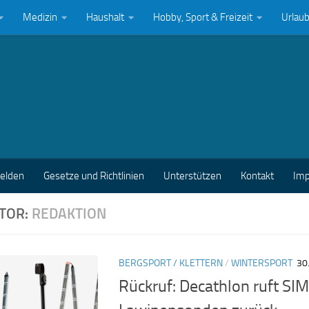
Medizin
Haushalt
Hobby, Sport & Freizeit
Urlau
melden
Gesetze und Richtlinien
Unterstützen
Kontakt
Im
TOR:
REDAKTION
BERGSPORT / KLETTERN
/
WINTERSPORT
30
Rückruf: Decathlon ruft S