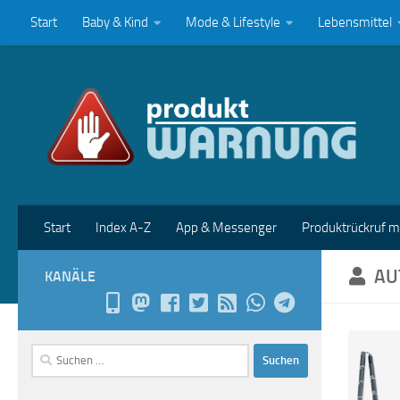
Start
Baby & Kind
Mode & Lifestyle
Lebensmittel
Zum Inhalt springen
Start
Index A-Z
App & Messenger
Produktrückruf 
AU
KANÄLE
Suchen
nach: