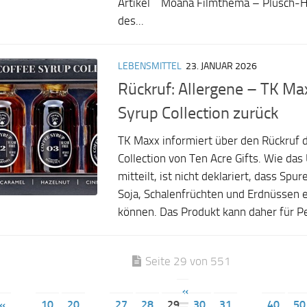
Artikel Moana Filmthema – Plüsch-H
des...
LEBENSMITTEL
23. JANUAR 2026
Rückruf: Allergene – TK Max
Syrup Collection zurück
TK Maxx informiert über den Rückruf 
Collection von Ten Acre Gifts. Wie d
mitteilt, ist nicht deklariert, dass Spu
Soja, Schalenfrüchten und Erdnüssen e
können. Das Produkt kann daher für Pe
Seite 29 von 551
«
«
...
10
20
...
27
28
29
30
31
...
40
50