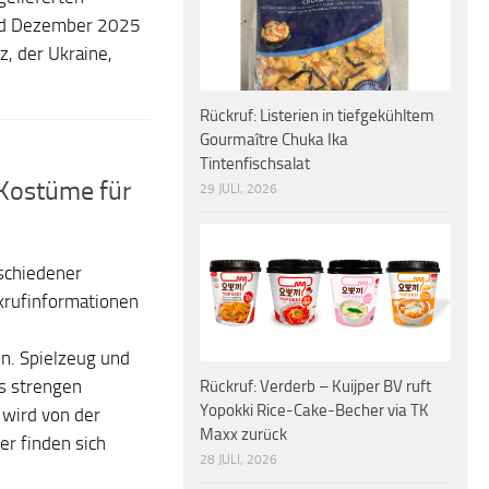
und Dezember 2025
z, der Ukraine,
Rückruf: Listerien in tiefgekühltem
Gourmaître Chuka Ika
Tintenfischsalat
 Kostüme für
29 JULI, 2026
schiedener
krufinformationen
en. Spielzeug und
Rückruf: Verderb – Kuijper BV ruft
s strengen
Yopokki Rice-Cake-Becher via TK
 wird von der
Maxx zurück
r finden sich
28 JULI, 2026