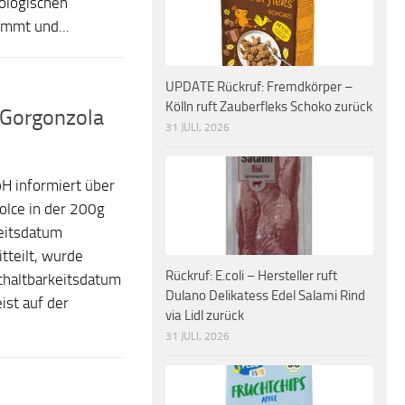
ologischen
ommt und...
UPDATE Rückruf: Fremdkörper –
Kölln ruft Zauberfleks Schoko zurück
 Gorgonzola
31 JULI, 2026
bH informiert über
lce in der 200g
eitsdatum
teilt, wurde
Rückruf: E.coli – Hersteller ruft
thaltbarkeitsdatum
Dulano Delikatess Edel Salami Rind
ist auf der
via Lidl zurück
31 JULI, 2026