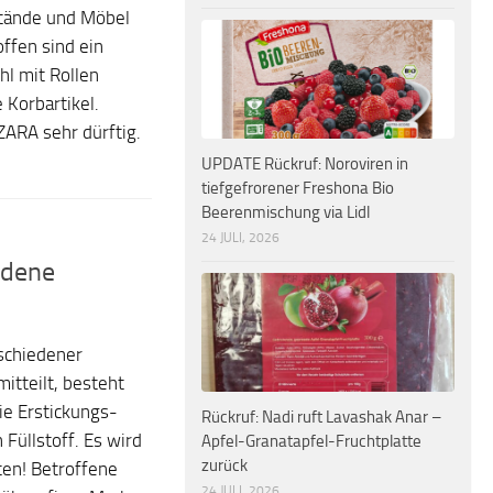
stände und Möbel
ffen sind ein
hl mit Rollen
Korbartikel.
ZARA sehr dürftig.
UPDATE Rückruf: Noroviren in
tiefgefrorener Freshona Bio
Beerenmischung via Lidl
24 JULI, 2026
edene
schiedener
itteilt, besteht
e Erstickungs-
Rückruf: Nadi ruft Lavashak Anar –
Füllstoff. Es wird
Apfel-Granatapfel-Fruchtplatte
zurück
en! Betroffene
24 JULI, 2026