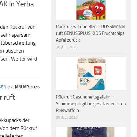
AK in Yerba
Rückruf: Salmonellen – ROSSMANN
 den Rückruf von
ruft GENUSSPLUS KIDS Fruchtchips
 sehr sparsam
Apfel zurück
rtüberschreitung
30 JULI, 2026
romatischen
sen. Weiter wird
GEN
27. JANUAR 2026
 ruft
Rückruf: Gesundheitsgefahr –
Schimmelpilzgift in gesalzenen Lima
Reiswaffeln
30 JULI, 2026
 Akkupacks der
 Von dem Rückruf
gelieferten