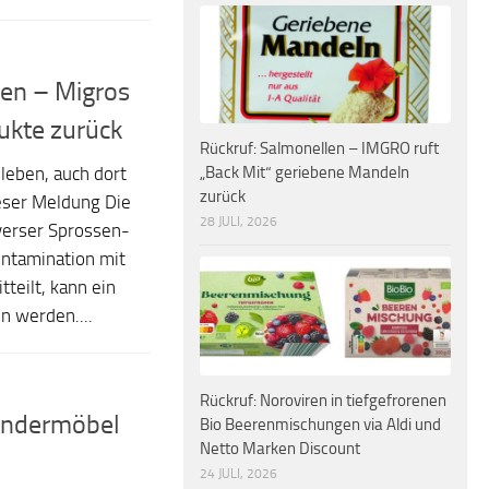
len – Migros
ukte zurück
Rückruf: Salmonellen – IMGRO ruft
„Back Mit“ geriebene Mandeln
leben, auch dort
zurück
eser Meldung Die
28 JULI, 2026
verser Sprossen-
ntamination mit
teilt, kann ein
n werden....
Rückruf: Noroviren in tiefgefrorenen
indermöbel
Bio Beerenmischungen via Aldi und
Netto Marken Discount
24 JULI, 2026