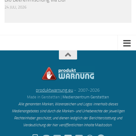
24 JULI, 2026
produktwarnung.eu
- 2007-2026
Made in Gerstetten |
Medienzentrum Gerstetten
Alle genannten Marken, Warenzeichen und Logos innerhalb dieses
Medienangebotes sind durch die Marken- und Urheberechte der jeweiligen
Rechteinhaber geschützt, und dienen lediglich der Berichterstattung und
Verdeutlichung der hier veröffentlichten Inh
alte
Mastodon