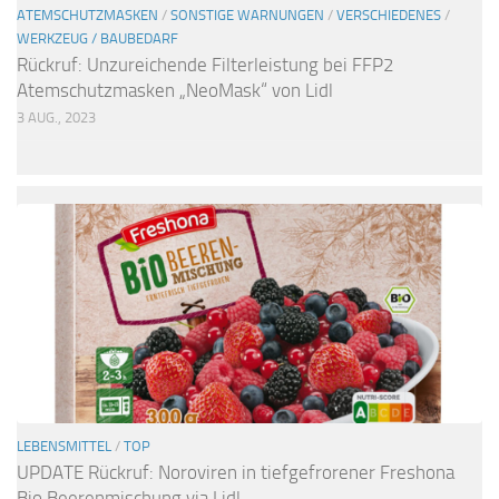
ATEMSCHUTZMASKEN
/
SONSTIGE WARNUNGEN
/
VERSCHIEDENES
/
WERKZEUG / BAUBEDARF
Rückruf: Unzureichende Filterleistung bei FFP2
Atemschutzmasken „NeoMask“ von Lidl
3 AUG., 2023
LEBENSMITTEL
/
TOP
UPDATE Rückruf: Noroviren in tiefgefrorener Freshona
Bio Beerenmischung via Lidl