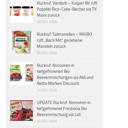
Rückruf: Verderb – Kuijper BV ruft
Yopokki Rice-Cake-Becher via TK
Maxx zurück
28 JULI, 2026
Rückruf: Salmonellen – IMGRO
ruft „Back Mit“ geriebene
Mandeln zurück
28 JULI, 2026
Rückruf: Noroviren in
tiefgefrorenen Bio
Beerenmischungen via Aldi und
Netto Marken Discount
24 JULI, 2026
UPDATE Rückruf: Noroviren in
tiefgefrorener Freshona Bio
Beerenmischung via Lidl
24 JULI, 2026