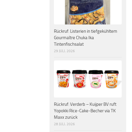
Rückruf: Listerien in tiefgekühltem
Gourmaître Chuka Ika
Tintenfischsalat
29 JULI, 2026
Rückruf: Verderb – Kuijper BV ruft
Yopokki Rice-Cake-Becher via TK
Maxx zurück
28 JULI, 2026