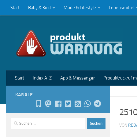
Start
Baby & Kind
Mode & Lifestyle
Lebensmittel
Zum Inhalt springen
Start
Index A-Z
App & Messenger
Produktrückruf 
KANÄLE
2510
Suchen
VON
RED
nach: