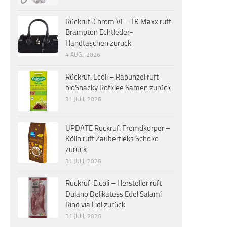
Rückruf: Chrom VI – TK Maxx ruft
Brampton Echtleder-
Handtaschen zurück
4 AUG., 2026
Rückruf: Ecoli – Rapunzel ruft
bioSnacky Rotklee Samen zurück
31 JULI, 2026
UPDATE Rückruf: Fremdkörper –
Kölln ruft Zauberfleks Schoko
zurück
31 JULI, 2026
Rückruf: E.coli – Hersteller ruft
Dulano Delikatess Edel Salami
Rind via Lidl zurück
31 JULI, 2026