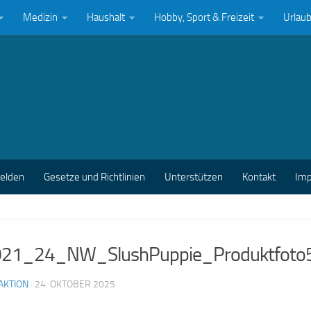
Medizin
Haushalt
Hobby, Sport & Freizeit
Urlau
melden
Gesetze und Richtlinien
Unterstützen
Kontakt
Im
21_24_NW_SlushPuppie_Produktfoto
AKTION
·
24. OKTOBER 2025